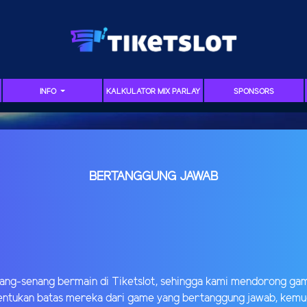
INFO
KALKULATOR MIX PARLAY
SPONSORS
BERTANGGUNG JAWAB
nang-senang bermain di Tiketslot, sehingga kami mendorong ga
ntukan batas mereka dari game yang bertanggung jawab, kemu