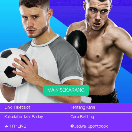
MAIN SEKARANG
Link Tiketslot
Tentang Kami
Kalkulator Mix Parlay
Cara Betting
🔥RTP LIVE
⚽️Jadwal Sportbook