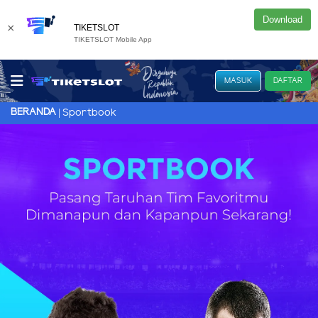
Download
×
TIKETSLOT
TIKETSLOT Mobile App
MASUK
DAFTAR
BERANDA
Sportbook