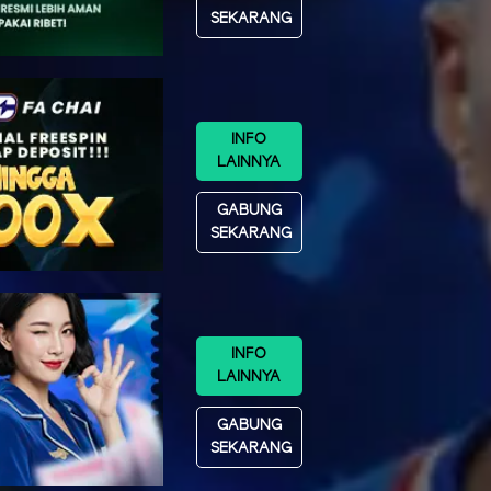
SEKARANG
INFO
LAINNYA
GABUNG
SEKARANG
INFO
LAINNYA
GABUNG
SEKARANG