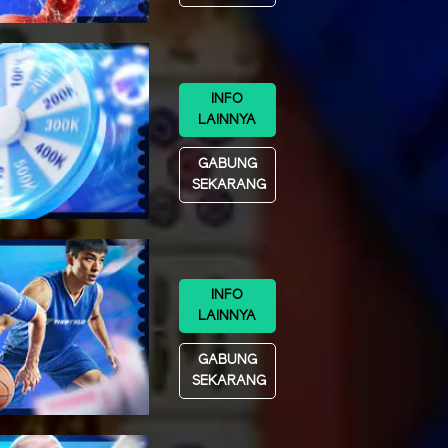
INFO
LAINNYA
GABUNG
SEKARANG
INFO
LAINNYA
GABUNG
SEKARANG