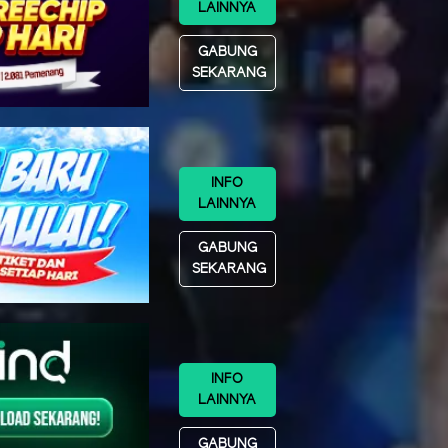
LAINNYA
GABUNG
SEKARANG
INFO
LAINNYA
GABUNG
SEKARANG
INFO
LAINNYA
GABUNG