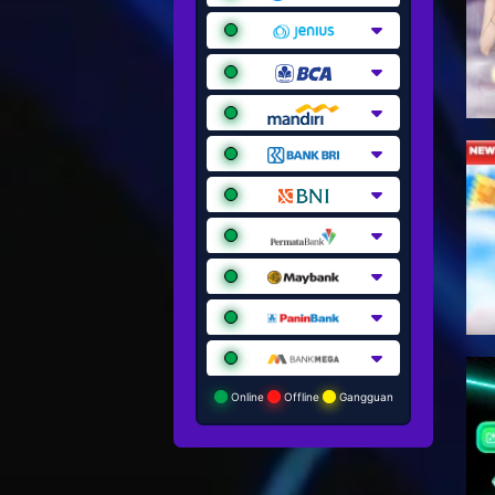
Online
Offline
Gangguan