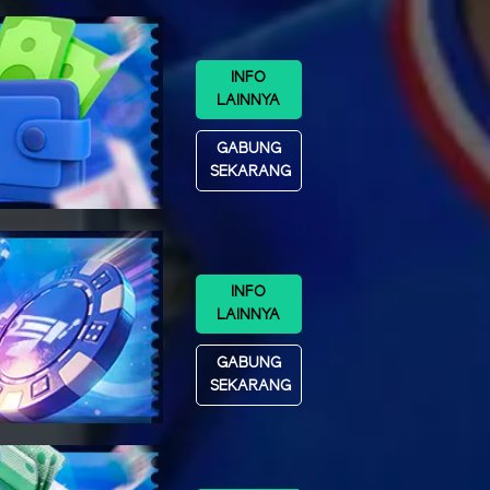
INFO
LAINNYA
GABUNG
SEKARANG
INFO
LAINNYA
GABUNG
SEKARANG